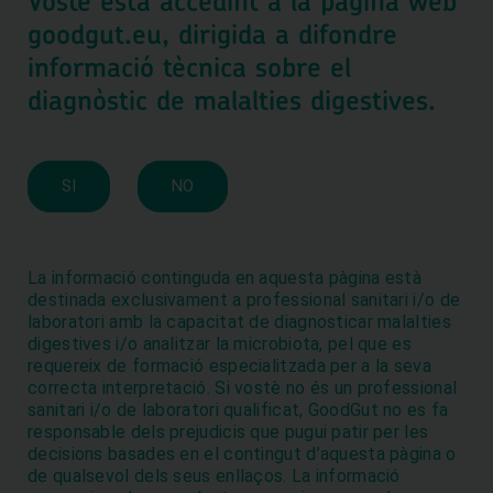
Vostè està accedint a la pàgina web
goodgut.eu, dirigida a difondre
informació tècnica sobre el
diagnòstic de malalties digestives.
Utilitzem cookies per optimitzar el lloc web i el nostre servei.
Acceptar cookies
SI
NO
Només cookies funcionals
Veure preferències
La informació continguda en aquesta pàgina està
Política de «Cookies»
Política de privacitat
destinada exclusivament a professional sanitari i/o de
laboratori amb la capacitat de diagnosticar malalties
digestives i/o analitzar la microbiota, pel que es
requereix de formació especialitzada per a la seva
correcta interpretació. Si vostè no és un professional
sanitari i/o de laboratori qualificat, GoodGut no es fa
responsable dels prejudicis que pugui patir per les
Coneix les darreres novetats de
decisions basades en el contingut d’aquesta pàgina o
GoodGut
de qualsevol dels seus enllaços. La informació