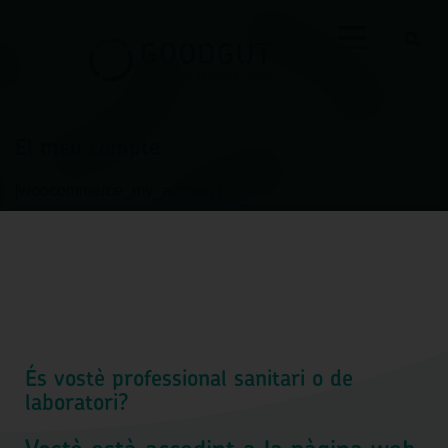
El meu compte
[woocommerce_my_account]
És vostè professional sanitari o de
laboratori?