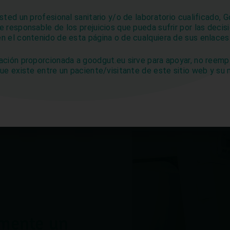
Pipeline.
usted un profesional sanitario y/o de laboratorio cualificado,
e responsable de los prejuicios que pueda sufrir por las decis
NUESTRO PIPELINE
n el contenido de esta página o de cualquiera de sus enlaces
ación proporcionada a goodgut.eu sirve para apoyar, no reempl
que existe entre un paciente/visitante de este sitio web y su
lmente un