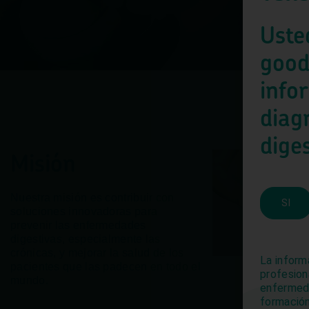
Uste
good
info
diag
Usamos coo
diges
Misión
Nuestra misión es contribuir con
SI
soluciones innovadoras para
prevenir las enfermedades
digestivas, especialmente las
crónicas, y mejorar la salud de los
La inform
pacientes que las padecen en todo el
profesion
mundo.
enfermeda
formación