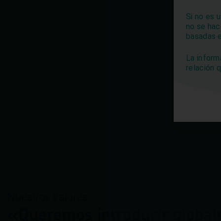
Si no es 
no se hac
basadas e
La inform
relación 
Nuestros valores
«Queremos introducir globa