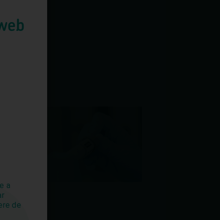
 web
ias
e a
ar
ere de