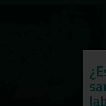
¿E
sa
la