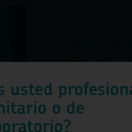
El
know-how
de Goo
El eje central a partir del c
nuestra propiedad intelectua
estudio de la microbiota inte
individuos ya que es determ
s usted profesion
sistema inmunitario del intes
desarrollo de las enfermed
digestivas. Este
know-how
p
nitario o de
un equipo con una destacada
científica y emprendedora y
oportunidad de aportar solu
boratorio?
innovadoras y más económi
sistema sanitario.