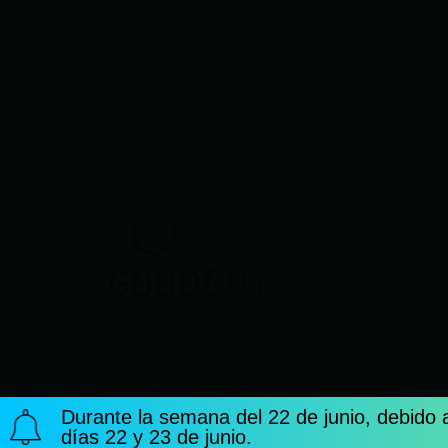
© GoodGut, 2026
|
Aviso Legal
Política De
Durante la semana del 22 de junio, debido a
días 22 y 23 de junio.