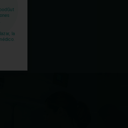
 GoodGut
iones
.
azar, la
 médico.