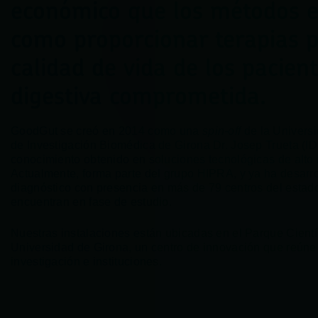
económico que los métodos ex
como proporcionar terapias p
calidad de vida de los pacien
digestiva comprometida.
GoodGut se creó en 2014 como una
spin-off
de la Universi
de Investigación Biomédica de Girona Dr. Josep Trueta (ID
conocimiento obtenido en soluciones tecnológicas de alto 
Actualmente, forma parte del grupo HIPRA, y ya ha desarro
diagnóstico con presencia en más de 79 centros del estado
encuentran en fase de estudio.
Nuestras instalaciones están ubicadas en el Parque Cientí
Universidad de Girona, un centro de innovación que reún
investigación e instituciones.