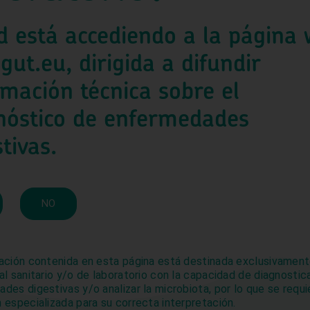
d está accediendo a la página
gut.eu, dirigida a difundir
rmación técnica sobre el
nóstico de enfermedades
kies para optimizar el sitio web y nuestro servicio.
tivas.
Visión
Aceptar
Rechazar
Ver preferenc
Queremos introducir un nuevo
Política de cookies
Política de privacidad
NO
paradigma global en los estándares
clínicos de las enfermedades
digestivas con el fin de mejorar la
calidad de vida de los pacientes.
ación contenida en esta página está destinada exclusivament
al sanitario y/o de laboratorio con la capacidad de diagnostic
Si estás interesado en conocer más
des digestivas y/o analizar la microbiota, por lo que se requi
sobre nuestra investigación y
 especializada para su correcta interpretación.
desarrollo (I+D), consulta nuestro