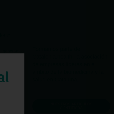
dGut
Formamos parte de
ual generamos
Catalonia.health, la asociación
l es el
stinal de los
de empresas líderes en el
inante en el
al
ámbito de la biomedicina y la
tino y en el
ades
salud en Cataluña.
roviene de
 trayectoria
 genera la
ciones
cas al
NUESTROS ARTÍCULOS
CIENTÍFICOS