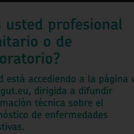
 usted profesional
itario o de
oratorio?
d está accediendo a la página
gut.eu, dirigida a difundir
rmación técnica sobre el
nóstico de enfermedades
tivas.
kies para optimizar el sitio web y nuestro servicio.