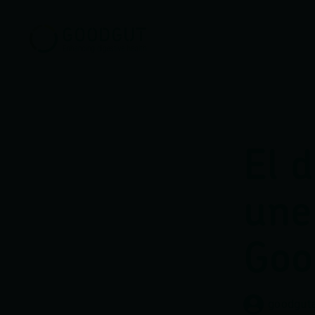
El 
une
Goo
goodgut