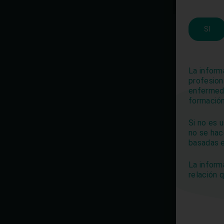
SI
GoodGut ha 
especialista
investigación
La inform
profesion
(Idibaps) y j
enfermeda
una mediana 
formación
England Jour
constan más 
Si no es 
organizacion
no se hac
de Gastroent
basadas e
Organización
La inform
estudio de la
relación 
Universidad
parte del Co
asesor de Go
empresario G