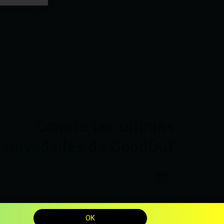
edades
Conoce las últimas
novedades de GoodGut
OK