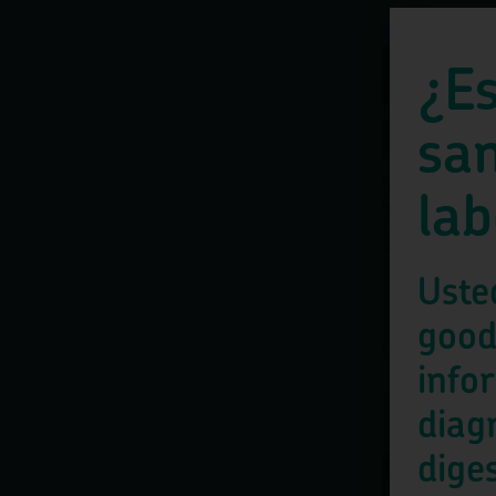
¿Es
san
lab
Uste
good
info
diag
diges
Usamos coo