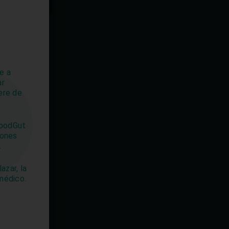
ias
o
r del grupo de
 Sunyer
e a
ar
uipo publica
ere de
 como New
de Panés
rtinencia a
 GoodGut
ón
Americana
iones
 la
.
ional para el
azar, la
r de la
 médico.
ional
de
 consejo
y el
invasivos