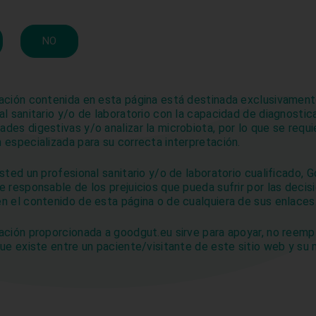
Aceptar
Rechazar
Ver preferenc
NO
Política de cookies
Política de privacidad
incorporado a su
consejo asesor
al Dr Julià Panés,
reconocid
 en enfermedad inflamatoria intestinal (EII)
. Panés es directo
 de EII del
Instituto de Investigaciones Biomédicas August Pi i
ación contenida en esta página está destinada exclusivament
al sanitario y/o de laboratorio con la capacidad de diagnostic
efe de la Unidad de EII en el
Hospital Clínic
de Barcelona. Su eq
des digestivas y/o analizar la microbiota, por lo que se requi
anual de 20 artículos científicos en revistas de alto prestigio
 especializada para su correcta interpretación.
nal of Medicine,
Lancet
y
Gastroenterology
. En la trayectoria 
de 300 publicaciones, 500 intervenciones en congresos y la pe
usted un profesional sanitario y/o de laboratorio cualificado,
es de ámbito mundial sobre digestología como son la Asociaci
e responsable de los prejuicios que pueda sufrir por las decis
erología
(AGA), la
Unión Europea de Gastroenterología
(UEG) o
n el contenido de esta página o de cualquiera de sus enlaces
 Europea de Crohn y Colitis
(ECCO) y la Organización Internac
ación proporcionada a goodgut.eu sirve para apoyar, no reempl
 Enfermedad Inflamatoria Intestinal (IOIBD). Es también profeso
que existe entre un paciente/visitante de este sitio web y su
 de Barcelona
. En 2013 recibió el
Premio a la Excelencia Profes
legio de Médicos de Barcelona. Panés es el cuarto miembro del
odGut, junto con los doctores Antoni Castells y Fermín Mearin, 
abriel Masfuroll. GoodGut está desarrollando varios
tests no 