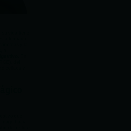
 su vida tiene
 está formado
 páncreas y la
, a
igestivo
. En
ERGE), del
dad celíaca y
ágico
estivo que
stómago hacia
ir del reflujo