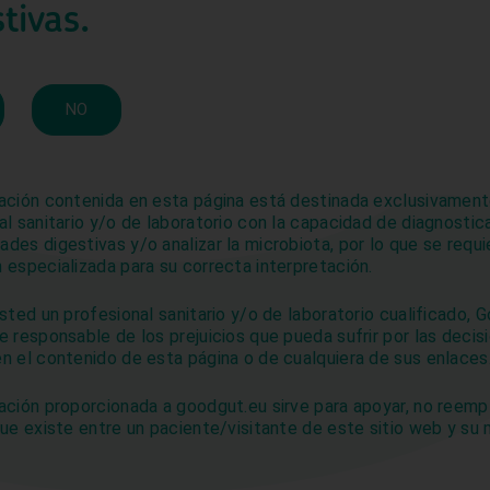
tivas.
kies para optimizar el sitio web y nuestro servicio.
al, hinchazón abdominal y estreñimiento, diarrea o ambos.
ble
se encuentra entre las 10 enfermedades más difíciles de d
Aceptar
Rechazar
Ver preferenc
 diagnóstico se realiza mediante una serie de pruebas inva
.
NO
Política de cookies
Política de privacidad
e, en caso de tener síntomas como diarreas nocturnas, sangre
o en caso de perder peso continuadamente, habría que cons
porqué son síntomas de alarma.
ación contenida en esta página está destinada exclusivament
al sanitario y/o de laboratorio con la capacidad de diagnostic
lerancia a la lactosa
des digestivas y/o analizar la microbiota, por lo que se requi
 especializada para su correcta interpretación.
ia a la lactosa
es un problema digestivo común, en el que la
usted un profesional sanitario y/o de laboratorio cualificado,
erir por completo el azúcar, la lactosa, de los lácteos. En con
e responsable de los prejuicios que pueda sufrir por las decis
tivo de una persona que no tienen intolerancia a la lactosa 
n el contenido de esta página o de cualquiera de sus enlaces
tosa en dos tipos de azúcares:
glucosa y galactosa
que son f
r el torrente sanguíneo. En los intolerantes a la lactosa est
ación proporcionada a goodgut.eu sirve para apoyar, no reempl
gestivo causando los síntomas relacionados con la intoleranci
que existe entre un paciente/visitante de este sitio web y su
sonas intolerantes a la lactosa los síntomas pueden aparecer