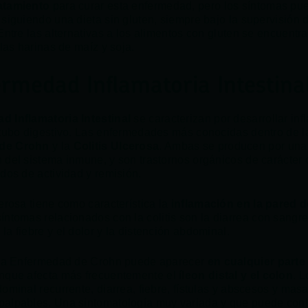
atamiento
para curar esta enfermedad, pero los síntomas pu
 siguiendo una dieta sin gluten, siempre bajo la supervisión 
Entre las alternativas a los alimentos con gluten se encuentra
 las harinas de maíz y soja.
rmedad Inflamatoria Intestinal
d Inflamatoria Intestinal
se caracterizan por desarrollar in
 tubo digestivo. Las enfermedades más conocidas dentro de la
de Crohn
y la
Colitis Ulcerosa
. Ambas se producen por una
 del sistema inmune, y son trastornos orgánicos de carácter 
odos de actividad y remisión.
cerosa tiene como característica la
inflamación en la pared d
síntomas relacionados con la colitis son la diarrea con sangre
a fiebre y el dolor y la distención abdominal.
, la Enfermedad de Crohn puede aparecer
en cualquier parte
unque afecta más frecuentemente el
íleon
distal y el colon
. 
ominal recurrente, diarrea, fiebre, fístulas y abscesos y mas
alpables. Una sintomatología muy variada y que puede conll