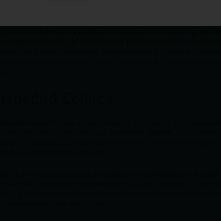
umir alimentos que la contengan. Destacan las náuseas, la di
ominal i las flatulencias.
e cerca del
60% de la población adulta tiene algún grado 
 aunque la reacción al consumo de productos con lactosa es
ación. Así, hay personas que pueden beber un vaso de leche 
entras que hay otras que con el consumo de muy poca canti
al.
ermedad Celíaca
d celíaca
es de tipo inmunológico y se trata de una respues
de determinados alimentos que contienen
gluten
, una proteín
ebada y el centeno. El hecho de consumir productos con gluten
ológico del intestino delgado.
 de la enfermedad celíaca
se pueden confundir con los del
e también se puede presentar con diarrea, vómitos o hinchaz
s. La falta de absorción de los nutrientes que conlleva esta 
al desarrollo físico en niños.