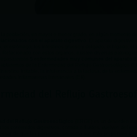
 la población, en mayor o menor grado, en algún momento de
lacionados con el aparato digestivo
. El aparato digestivo
, el estómago, los intestinos grueso y delgado, el hígado, el
ar. Relacionado con estos órganos, existen diversas patologías
 repasaremos
5 enfermedades muy comunes del aparato d
 hablaremos de la Enfermedad del Reflujo Gastroesofágico (
ntestino Irritable, la intolerancia a la lactosa, de la enferme
dades Inflamatorias Intestinales (EII).
ermedad del Reflujo Gastroesof
d del Reflujo Gastroesofágico
(ERGE) es un desorden dig
 los contenidos digestivos, comida o fluidos, vuelven del e
 pesar de que las personas con asma son más propensas a sufr