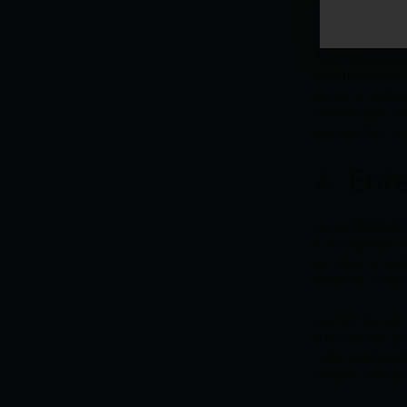
horas de cons
distensión abd
Se estima qu
intolerancia
,
entre la pobl
problemas, mi
encuentran m
4. Enf
La
enfermeda
a la ingesta 
el trigo, la c
sistema inmun
Los síntomas
irritable
ya qu
más destacado
puede afectar 