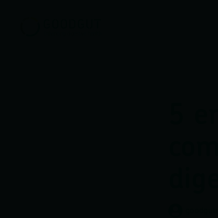
5 e
com
dig
goodgut