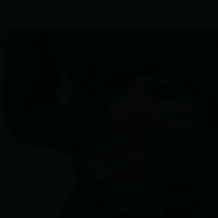
inflamatories intestinales
,
Sindrome Intestino Irritable