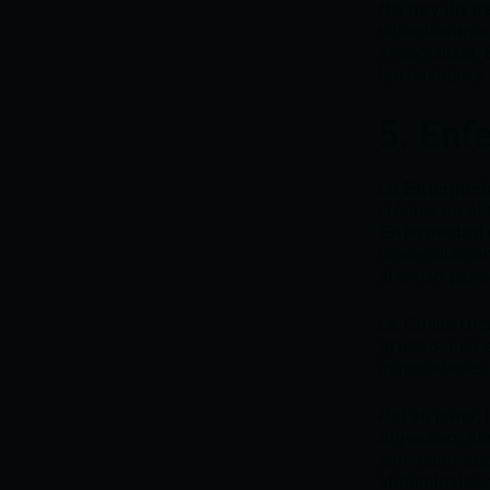
No hay un tr
sobrellevarse
especialista. 
las lentejas y
5. Enfe
La
Enfermeda
crónica en el
Enfermedad 
desregulación
alternan perí
La Colitis Ul
grueso
. Los 
mucosidades, l
Por su parte
digestivo
, a
son: dolor abd
abdominales p