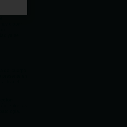
arrea, la
de
 muy dispar
sin
dad ya se
ta del cuerpo
a presente en
 activa el
 colon
ón, entre los
patología,