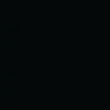
eden
de un
n la quinoa,
 (EII)
flamación
 EII son la
crónico que
el intestino
 y
 del sistema
Lo síntomas
as
evar a la