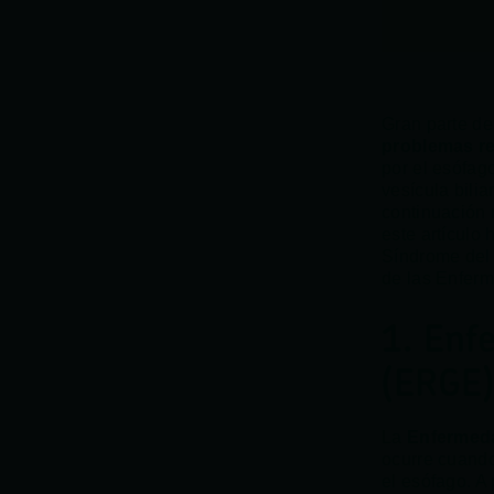
Gran parte de
problemas re
por el esófago
vesícula bili
continuación
este artículo
Síndrome del I
de las Enferme
1. Enf
(ERGE)
La
Enfermeda
ocurre cuando
el esófago. A